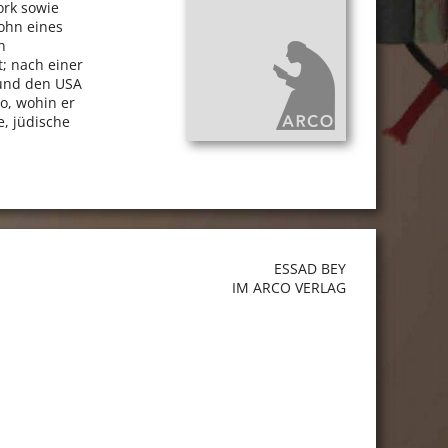
ork sowie
Sohn eines
n
; nach einer
 und den USA
o, wohin er
e, jüdische
ESSAD BEY
IM ARCO VERLAG