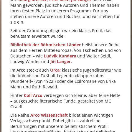
Mann geworden, jüdische Autoren und Themen haben
ihren festen Platz in unserem Programm. Für uns
stehen unsere Autoren und Bücher, und wir stehen für
sie ein.
Seit der Gründung pflegen wir ein klares Profil, das
behutsam erweitert wurde:
Bibliothek der Böhmischen Länder
heißt unsere Reihe
aus dem Herzen Mitteleuropas. Von Tschechen und von
Deutschen – wie
Ludvík Kundera
und Walter Seidl,
Ludwig Winder und
Jiří Langer.
Im Arco steckt auch
Orca:
klassische Jugendliteratur wie
die böhmische Fußball-Legende »Klapperzahns
Wunderelf« (von 1922!) oder die Exilromane von Erika
Mann und Ruth Rewald.
Hinter
Coll´Arco
verbergen sich kleine, aber feine Hefte
– ausgesuchte literarische Funde, gestaltet von MC
Graeff.
Die Reihe
Arco Wissenschaft
bildet einen wichtigen
Verlagsschwerpunkt. Dabei gibt es zahlreiche
Berührungen mit unserem belletristischem Profil:
literaturwissenschaftliche, historische und politische