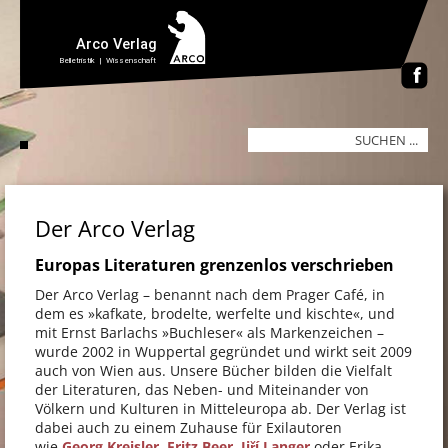
Der Arco Verlag
Europas Literaturen grenzenlos verschrieben
Der Arco Verlag – benannt nach dem Prager Café, in
dem es »kafkate, brodelte, werfelte und kischte«, und
mit Ernst Barlachs »Buchleser« als Markenzeichen –
wurde 2002 in Wuppertal gegründet und wirkt seit 2009
auch von Wien aus. Unsere Bücher bilden die Vielfalt
der Literaturen, das Neben- und Miteinander von
Völkern und Kulturen in Mitteleuropa ab. Der Verlag ist
dabei auch zu einem Zuhause für Exilautoren
wie
Georg Kreisler,
Fritz Beer,
Jiří Langer
oder Erika