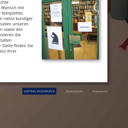
uchte
f Wunsch mit
r komplettes
n nebst kundiger
 bieten unseren
en sowie den
rvieren die
stalten
Stelle finden Sie
anz Ihrer
VERTRAG WIDERRUFEN
Datenschutz
Impressum