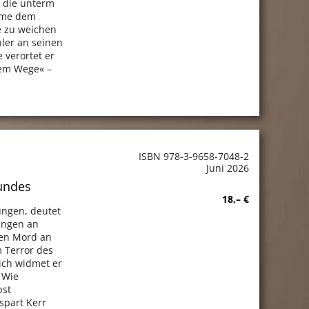
 die unterm
ime dem
e zu weichen
hler an seinen
 verortet er
bem Wege« –
ISBN 978-3-9658-7048-2
Juni 2026
undes
18,– €
ungen, deutet
rungen an
den Mord an
m Terror des
lich widmet er
 Wie
bst
spart Kerr