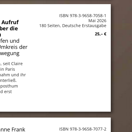
ISBN 978-3-9658-7058-1
Mai 2026
 Aufruf
180 Seiten, Deutsche Erstausgabe
ber die
u
25,– €
efen und
mkreis der
Bewegung
 seit Claire
in Paris
nahm und ihr
nterließ.
4 posthum
d erst
anne Frank
ISBN 978-3-9658-7077-2