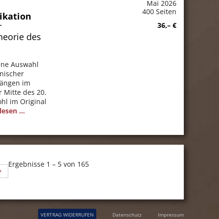
Mai 2026
400 Seiten
ikation
r
36,– €
heorie des
eine Auswahl
nischer
nfängen im
r Mitte des 20.
hl im Original
esen ...
Ergebnisse 1 – 5 von 165
VERTRAG WIDERRUFEN
Datenschutz
Impressum