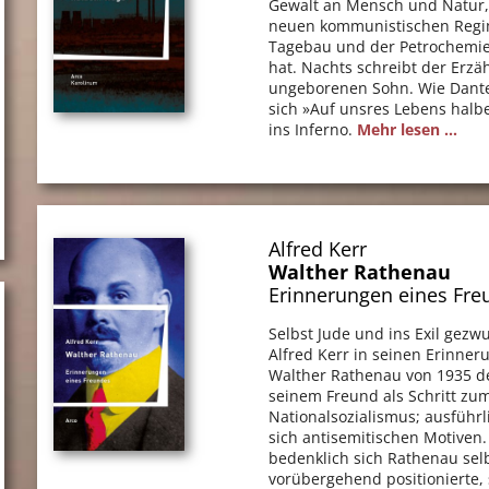
Gewalt an Mensch und Natur,
neuen kommunistischen Reg
Tagebau und der Petrochemi
hat. Nachts schreibt der Erzä
ungeborenen Sohn. Wie Dante
sich »Auf unsres Lebens hal
ins Inferno.
Mehr lesen ...
Alfred Kerr
Walther Rathenau
Erinnerungen eines Fre
Selbst Jude und ins Exil gezw
Alfred Kerr in seinen Erinne
Walther Rathenau von 1935 
seinem Freund als Schritt zu
Nationalsozialismus; ausführ
sich antisemitischen Motiven.
bedenklich sich Rathenau sel
vorübergehend positionierte, 