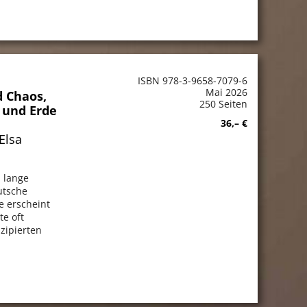
ISBN 978-3-9658-7079-6
Mai 2026
d Chaos,
250 Seiten
t und Erde
36,– €
Elsa
n lange
utsche
e erscheint
te oft
izipierten