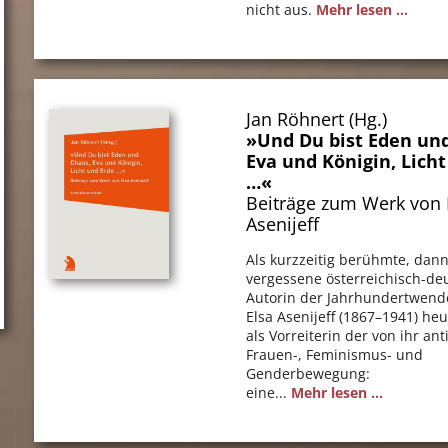
nicht aus.
Mehr lesen ...
Jan Röhnert (Hg.)
»Und Du bist Eden un
Eva und Königin, Lich
…«
Beiträge zum Werk von 
Asenijeff
Als kurzzeitig berühmte, dan
vergessene österreichisch-de
Autorin der Jahrhundertwend
Elsa Asenijeff (1867–1941) heu
als Vorreiterin der von ihr ant
Frauen-, Feminismus- und
Genderbewegung:
eine...
Mehr lesen ...