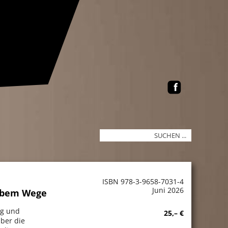
ISBN 978-3-9658-7031-4
Juni 2026
albem Wege
eg und
25,– €
aber die