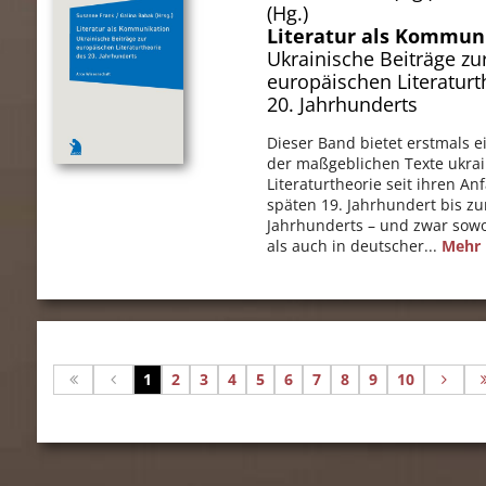
(Hg.)
Literatur als Kommun
Ukrainische Beiträge zu
europäischen Literaturt
20. Jahrhunderts
Dieser Band bietet erstmals 
der maßgeblichen Texte ukrai
Literaturtheorie seit ihren A
späten 19. Jahrhundert bis zu
Jahrhunderts – und zwar sowo
als auch in deutscher...
Mehr l
1
2
3
4
5
6
7
8
9
10