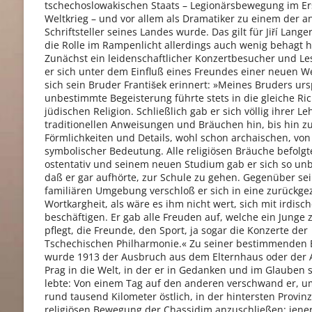
tschechoslowakischen Staats – Legionärsbewegung im Er
Weltkrieg – und vor allem als Dramatiker zu einem der 
Schriftsteller seines Landes wurde. Das gilt für Jiří Lange
die Rolle im Rampenlicht allerdings auch wenig behagt h
Zunächst ein leidenschaftlicher Konzertbesucher und Le
er sich unter dem Einfluß eines Freundes einer neuen We
sich sein Bruder František erinnert: »Meines Bruders ur
unbestimmte Begeisterung führte stets in die gleiche Ri
jüdischen Religion. Schließlich gab er sich völlig ihrer L
traditionellen Anweisungen und Bräuchen hin, bis hin zu 
Förmlichkeiten und Details, wohl schon archaischen, von 
symbolischer Bedeutung. Alle religiösen Bräuche befolgt
ostentativ und seinem neuen Studium gab er sich so unb
daß er gar aufhörte, zur Schule zu gehen. Gegenüber se
familiären Umgebung verschloß er sich in eine zurückg
Wortkargheit, als wäre es ihm nicht wert, sich mit irdis
beschäftigen. Er gab alle Freuden auf, welche ein Junge
pflegt, die Freunde, den Sport, ja sogar die Konzerte der
Tschechischen Philharmonie.« Zu seiner bestimmenden 
wurde 1913 der Ausbruch aus dem Elternhaus oder der 
Prag in die Welt, in der er in Gedanken und im Glauben 
lebte: Von einem Tag auf den anderen verschwand er, um
rund tausend Kilometer östlich, in der hintersten Provinz
religiösen Bewegung der Chassidim anzuschließen: jene