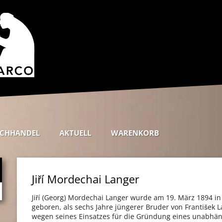
CHHANDEL
AKTUELL
WARENKORB
Jiří Mordechai Langer
Jiří (Georg) Mordechai Langer wurde am 19. März 1894 in
geboren, als sechs Jahre jüngerer Bruder von František L
wegen seines Einsatzes für die Gründung eines unabhä