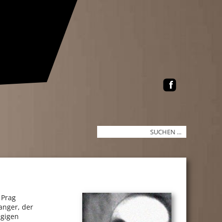
 Prag
anger, der
ngigen