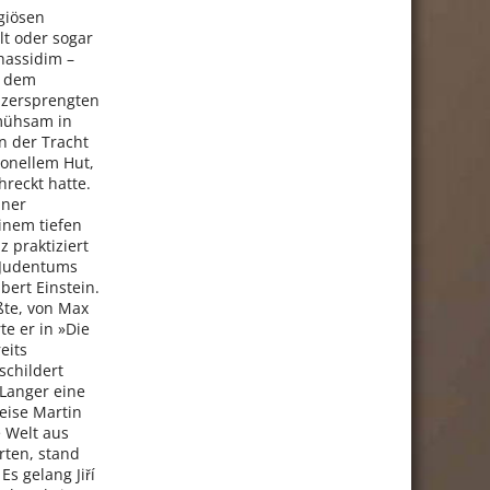
giösen
lt oder sogar
hassidim –
h dem
 zersprengten
 mühsam in
n der Tracht
ionellem Hut,
reckt hatte.
iner
inem tiefen
z praktiziert
n Judentums
ert Einstein.
ßte, von Max
te er in »Die
eits
schildert
Langer eine
weise Martin
 Welt aus
rten, stand
s gelang Jiří