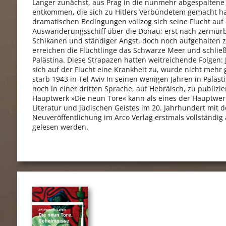
Langer zunächst, aus Prag in die nunmehr abgespaltene
entkommen, die sich zu Hitlers Verbündetem gemacht ha
dramatischen Bedingungen vollzog sich seine Flucht auf
Auswanderungsschiff über die Donau; erst nach zermü
Schikanen und ständiger Angst, doch noch aufgehalten 
erreichen die Flüchtlinge das Schwarze Meer und schließl
Palästina. Diese Strapazen hatten weitreichende Folgen: J
sich auf der Flucht eine Krankheit zu, wurde nicht mehr
starb 1943 in Tel Aviv In seinen wenigen Jahren in Paläs
noch in einer dritten Sprache, auf Hebräisch, zu publizie
Hauptwerk »Die neun Tore« kann als eines der Hauptwer
Literatur und jüdischen Geistes im 20. Jahrhundert mit d
Neuveröffentlichung im Arco Verlag erstmals vollständig
gelesen werden.