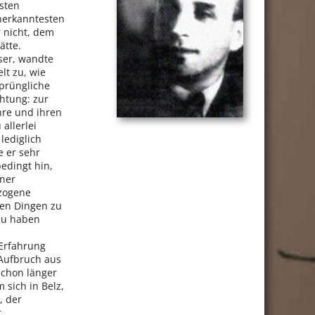
sten
anerkanntesten
r nicht, dem
ätte.
ser, wandte
lt zu, wie
sprüngliche
chtung: zur
ehre und ihren
allerlei
lediglich
e er sehr
edingt hin,
iner
ezogene
chen Dingen zu
 zu haben
Erfahrung
Aufbruch aus
schon länger
 sich in Belz,
, der
r