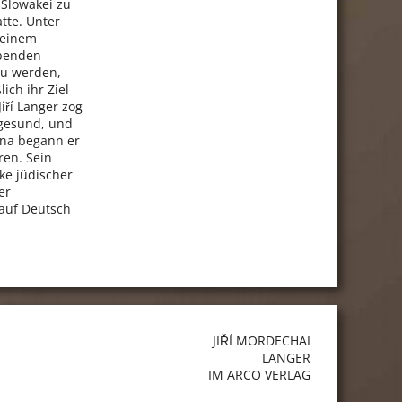
 Slowakei zu
tte. Unter
 einem
rbenden
zu werden,
ich ihr Ziel
iří Langer zog
 gesund, und
tina begann er
ren. Sein
ke jüdischer
er
 auf Deutsch
JIŘÍ MORDECHAI
LANGER
IM ARCO VERLAG