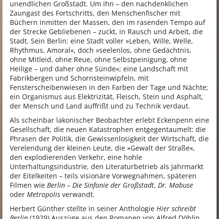
unendlichen Großstadt. Um ihn – den nachdenklichen
Zaungast des Fortschritts, den Menschenfischer mit
Büchern inmitten der Massen, den im rasenden Tempo auf
der Strecke Gebliebenen – zuckt, in Rausch und Arbeit, die
Stadt. Sein Berlin: eine Stadt voller »Leben, Wille, Welle,
Rhythmus, Amoral«, doch »seelenlos, ohne Gedächtnis,
ohne Mitleid, ohne Reue, ohne Selbstpeinigung, ohne
Heilige – und daher ohne Sünde«; eine Landschaft mit
Fabrikbergen und Schornsteinwipfeln, mit
Fensterscheibenwiesen in den Farben der Tage und Nächte;
ein Organismus aus Elektrizität, Fleisch, Stein und Asphalt,
der Mensch und Land auffrißt und zu Technik verdaut.
Als scheinbar lakonischer Beobachter erlebt Eckenpenn eine
Gesellschaft, die neuen Katastrophen entgegentaumelt: die
Phrasen der Politik, die Gewissenlosigkeit der Wirtschaft, die
Verelendung der kleinen Leute, die »Gewalt der Straße«,
den explodierenden Verkehr, eine hohle
Unterhaltungsindustrie, den Literaturbetrieb als Jahrmarkt
der Eitelkeiten – teils visionäre Vorwegnahmen, späteren
Filmen wie
Berlin – Die Sinfonie der Großstadt
,
Dr. Mabuse
oder
Metropolis
verwandt.
Herbert Günther stellte in seiner Anthologie
Hier schreibt
Berlin
(1929) Auszüge aus den Romanen von Alfred Döblin