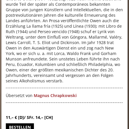
wurde Teil der später als Contemporáneos bekannten
Gruppe von jungen Künstlern und Intellektuellen, die in den
postrevolutionären Jahren die kulturelle Erneuerung des
Landes anführten. An Prosa veröffentlichte Owen auch die
Erzählung La llama fría (1925) und Línea (1930); mit Libro de
Ruth (1944) und Perseo vencido (1948) schuf er Lyrik von
Weltrang, unter dem Einfluß von Góngora, Mallarmé, Valéry,
Lewis Carroll, T. S. Eliot und Dickinson. Im Jahr 1928 trat
Owen in den Auswärtigen Dienst ein und zog nach New
York, wo er sich u. a. mit Lorca, Waldo Frank und Gorham
Munson anfreundete. Sein unstetes Leben führte ihn nach
Peru, Ecuador, Kolumbien und schließlich Philadelphia, wo
Owen, einer der größten mexikanischen Dichter des 20.
Jahrhunderts, vereinsamt und vergessen an den Folgen
seines Alkoholismus verstarb.
Übersetzt von
Magnus Chrapkowski
11,– € [D]/ SFr. 14,– [CH]
BESTELLEN