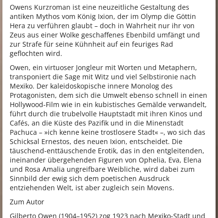
Owens Kurzroman ist eine neuzeitliche Gestaltung des
antiken Mythos vom König Ixion, der im Olymp die Göttin
Hera zu verführen glaubt – doch in Wahrheit nur ihr von
Zeus aus einer Wolke geschaffenes Ebenbild umfängt und
zur Strafe für seine Kühnheit auf ein feuriges Rad
geflochten wird.
Owen, ein virtuoser Jongleur mit Worten und Metaphern,
transponiert die Sage mit Witz und viel Selbstironie nach
Mexiko. Der kaleidoskopische innere Monolog des
Protagonisten, dem sich die Umwelt ebenso schnell in einen
Hollywood-Film wie in ein kubistisches Gemälde verwandelt,
führt durch die trubelvolle Hauptstadt mit ihren Kinos und
Cafés, an die Küste des Pazifik und in die Minenstadt
Pachuca – »ich kenne keine trostlosere Stadt« –, wo sich das
Schicksal Ernestos, des neuen Ixion, entscheidet. Die
täuschend-enttäuschende Erotik, das in den entgleitenden,
ineinander übergehenden Figuren von Ophelia, Eva, Elena
und Rosa Amalia ungreifbare Weibliche, wird dabei zum
Sinnbild der ewig sich dem poetischen Ausdruck
entziehenden Welt, ist aber zugleich sein Movens.
Zum Autor
Gilberto Owen (1904–1952) zog 1923 nach Mexiko-Stadt und