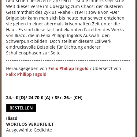
Deutschen besetzen Frankreich – ist die innere, seelische
Welt dieser Verse im Übergang zum Chaos; der düsteren
Gestimmtheit des Zyklus »Rahel« (1941) sowie von »Der
Brigadist« kann man sich bis heute nur schwer entziehen,
sie gehen in einer abermals krisenhaften Zeit unter die
Haut. Es sind diese fast unbekannten Facetten des Werks
von Iliazd, die in Felix Philipp Ingolds Auswahl den
Schwerpunkt bilden. Doch stellt er diesem Exilwerk
eindrucksvolle Beispiele für Dichtung anderer
Schaffensphasen zur Seite.
Herausgegeben von
Felix Philipp Ingold
/ Übersetzt von
Felix Philipp Ingold
24,– € [D]/ 24,70 € [A] / SFr. 26,– [CH]
BESTELLEN
Iliazd
WORTLOS VERURTEILT
Ausgewählte Gedichte