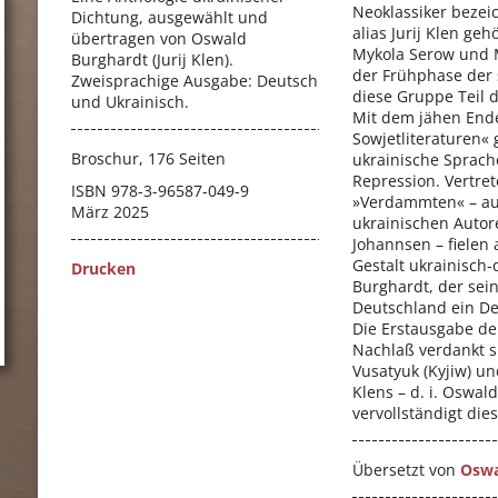
Neoklassiker bezei
Dichtung, ausgewählt und
alias Jurij Klen ge
übertragen von Oswald
Mykola Serow und M
Burghardt (Jurij Klen).
der Frühphase der 
Zweisprachige Ausgabe: Deutsch
diese Gruppe Teil 
und Ukrainisch.
Mit dem jähen Ende
Sowjetliteraturen«
Broschur, 176 Seiten
ukrainische Sprach
Repression. Vertre
ISBN
978-3-96587-049-9
»Verdammten« – auc
März 2025
ukrainischen Autor
Johannsen – fielen 
Gestalt ukrainisch
Drucken
Burghardt, der se
Deutschland ein De
Die Erstausgabe de
Nachlaß verdankt si
Vusatyuk (Kyjiw) und
Klens – d. i. Oswa
vervollständigt die
Übersetzt von
Oswa