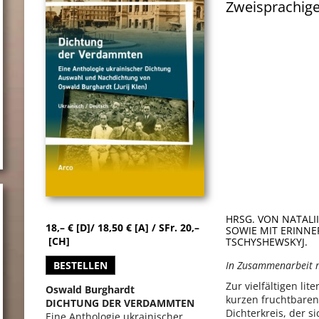
Zweisprachige
HRSG. VON NATAL
18,– € [D]/ 18,50 € [A] / SFr. 20,–
SOWIE MIT ERINN
[CH]
TSCHYSHEWSKYJ.
BESTELLEN
In Zusammenarbeit m
Zur vielfältigen li
Oswald Burghardt
kurzen fruchtbaren
DICHTUNG DER VERDAMMTEN
Dichterkreis, der s
Eine Anthologie ukrainischer