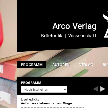
PROGRAMM
AUTOREN
VERLAG
BU
PROGRAMM
Josef Jedlička
Auf unsres Lebens halbem Wege