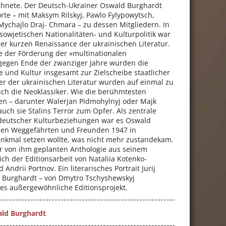
chnete. Der Deutsch-Ukrainer Oswald Burghardt
hörte – mit Maksym Rilskyj, Pawlo Fylypowytsch,
ychajlo Draj- Chmara – zu dessen Mitgliedern. In
sowjetischen Nationalitäten- und Kulturpolitik war
der kurzen Renaissance der ukrainischen Literatur.
 der Förderung der »multinationalen
 gegen Ende der zwanziger Jahre wurden die
e und Kultur insgesamt zur Zielscheibe staatlicher
ter der ukrainischen Literatur wurden auf einmal zu
h die Neoklassiker. Wie die berühmtesten
en – darunter Walerjan Pidmohylnyj oder Majk
auch sie Stalins Terror zum Opfer. Als zentrale
-deutscher Kulturbeziehungen war es Oswald
inen Weggefährten und Freunden 1947 in
nkmal setzen wollte, was nicht mehr zustandekam.
r von ihm geplanten Anthologie aus seinem
ch der Editionsarbeit von Nataliia Kotenko-
 Andrii Portnov. Ein literarisches Portrait Jurij
ld Burghardt – von Dmytro Tschyshewskyj
ses außergewöhnliche Editionsprojekt.
ld Burghardt