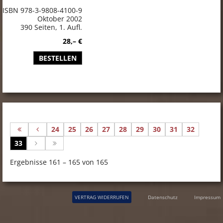
ISBN 978-3-9808-4100-9
Oktober 2002
390 Seiten, 1. Aufl.
28,– €
BESTELLEN
24
25
26
27
28
29
30
31
32
33
Ergebnisse 161 – 165 von 165
VERTRAG WIDERRUFEN
Datenschutz
Impressum