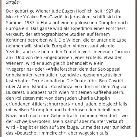
Straße«.
Der gebürtige Wiener Jude Eugen Hoeflich, seit 1927 als
Mosche Ya´akov Ben-Gavriêl in Jerusalem, schifft sich im
Sommer 1937 in Haifa auf einem polnischen Dampfer nach
Europa ein. Das ganze wird als Expedition eines Forschers
verkauft, der ethnographische Studien auf fernem
Kontinent betreiben will. Die Wilden, die er unter die Lupe
nehmen will, sind die Europäer, »interessant wie die
Yezidis; auch sie beten den Teufel in verschiedenen Formen
an«. Und von den Eingeborenen jenes Erdteils, etwa den
Wienern, wird er auch gleich behandelt wie ein
»Negerprinz« oder »Afrikaforscher, dem der Sex-appeal
unbekannter, vermutlich irgendwie angenehm grusliger,
lasterhafter Ferne anhaftet«. Die Route führt Ben-Gavriêl
über Athen, Istanbul, Constanza, von dort mit dem Zug via
Bukarest, Budapest nach Wien mit seinen Kaffeehäusern,
den Polizisten mit »von dem Juden Charlie Chaplin
erfundenen ›Hitlerschnurrbart‹ « und Juden, die gleichfalls
mit weißen Strümpfen und Lederhosen den heimlichen
Nazis auch noch ihre Geheimtracht nehmen. Von dort – wo
der Schwejk verboten, Mein Kampf aber munter verkauft
wird – begibt er sich auf Streifzüge. Er meidet zwar tunlichst
das »Deutsche Himmelreich«, aber wagt sich aufs