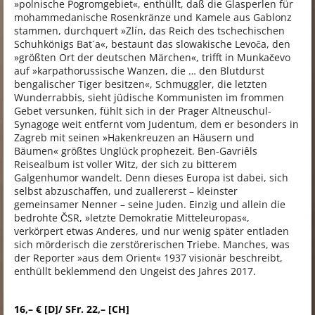
»polnische Pogromgebiet«, enthüllt, daß die Glasperlen für
mohammedanische Rosenkränze und Kamele aus Gablonz
stammen, durchquert »Zlín, das Reich des tschechischen
Schuhkönigs Bat´a«, bestaunt das slowakische Levoča, den
»größten Ort der deutschen Märchen«, trifft in Munkačevo
auf »karpathorussische Wanzen, die … den Blutdurst
bengalischer Tiger besitzen«, Schmuggler, die letzten
Wunderrabbis, sieht jüdische Kommunisten im frommen
Gebet versunken, fühlt sich in der Prager Altneuschul-
Synagoge weit entfernt vom Judentum, dem er besonders in
Zagreb mit seinen »Hakenkreuzen an Häusern und
Bäumen« größtes Unglück prophezeit. Ben-Gavriêls
Reisealbum ist voller Witz, der sich zu bitterem
Galgenhumor wandelt. Denn dieses Europa ist dabei, sich
selbst abzuschaffen, und zuallererst – kleinster
gemeinsamer Nenner – seine Juden. Einzig und allein die
bedrohte ČSR, »letzte Demokratie Mitteleuropas«,
verkörpert etwas Anderes, und nur wenig später entladen
sich mörderisch die zerstörerischen Triebe. Manches, was
der Reporter »aus dem Orient« 1937 visionär beschreibt,
enthüllt beklemmend den Ungeist des Jahres 2017.
16,– € [D]/ SFr. 22,– [CH]