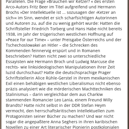
Parallelen. Die Frage »Brauchen wir Ketzer? « des ersten
Arco-Autors Fritz Beer im Titel aufgreifend und Hermann
Brochs »Der Intellektuelle ist ... sozusagen der ›Ketzer an
sich‹« im Sinn, wendet er sich scharfsichtigen Autorinnen
und Autoren zu, auf die zu wenig gehört wurde: Hatten die
Schriftsteller Friedrich Torberg und Hans Habe nicht bereits
1938, im Jahr der trügerischen westlichen Hoffnung auf
»Peace for our Time« – unter Preisgabe Österreichs und der
Tschechoslowakei an Hitler – die Schrecken des
Kommenden feinnervig erspürt und in Romanen
beschrieben? Hatten nicht zwei so unterschiedliche
Essayisten wie Hermann Broch und Ludwig Marcuse die
rechts- wie linksideologischen Manipulationen ihrer Zeit
luzid durchschaut? Hatte die deutschsprachige Prager
Schriftstellerin Alice Rühle-Gerstel in ihrem mexikanischen
Exil einen behäbigen westlichen Liberalismus nicht ebenso
präzis analysiert wie die mörderischen Machttechniken des
Stalinismus – darin vergleichbar dem aus Charkiw
stammenden Romancier Leo Lania, einem Freund Willy
Brandts? Hatte nicht selbst in der DDR Stefan Heym
vermocht, den herrschaftskritischen Intellektuellen zum
Protagonisten seiner Bücher zu machen? Und war nicht
sogar die angepaßtere Anna Seghers in ihren karibischen
Novellen zu einer Art literarischer Pionierin postkolonialen