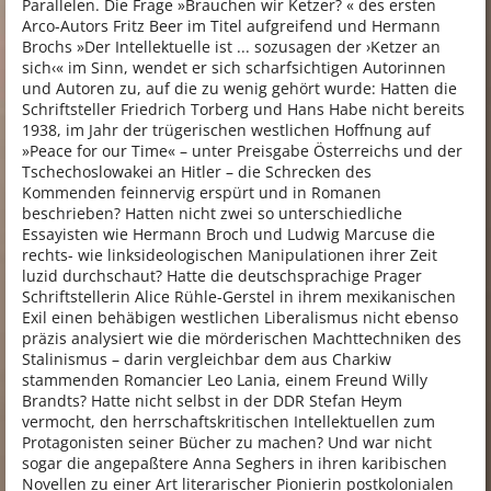
Parallelen. Die Frage »Brauchen wir Ketzer? « des ersten
Arco-Autors Fritz Beer im Titel aufgreifend und Hermann
Brochs »Der Intellektuelle ist ... sozusagen der ›Ketzer an
sich‹« im Sinn, wendet er sich scharfsichtigen Autorinnen
und Autoren zu, auf die zu wenig gehört wurde: Hatten die
Schriftsteller Friedrich Torberg und Hans Habe nicht bereits
1938, im Jahr der trügerischen westlichen Hoffnung auf
»Peace for our Time« – unter Preisgabe Österreichs und der
Tschechoslowakei an Hitler – die Schrecken des
Kommenden feinnervig erspürt und in Romanen
beschrieben? Hatten nicht zwei so unterschiedliche
Essayisten wie Hermann Broch und Ludwig Marcuse die
rechts- wie linksideologischen Manipulationen ihrer Zeit
luzid durchschaut? Hatte die deutschsprachige Prager
Schriftstellerin Alice Rühle-Gerstel in ihrem mexikanischen
Exil einen behäbigen westlichen Liberalismus nicht ebenso
präzis analysiert wie die mörderischen Machttechniken des
Stalinismus – darin vergleichbar dem aus Charkiw
stammenden Romancier Leo Lania, einem Freund Willy
Brandts? Hatte nicht selbst in der DDR Stefan Heym
vermocht, den herrschaftskritischen Intellektuellen zum
Protagonisten seiner Bücher zu machen? Und war nicht
sogar die angepaßtere Anna Seghers in ihren karibischen
Novellen zu einer Art literarischer Pionierin postkolonialen