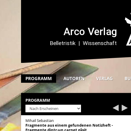
PROGRAMM
AUTOREN
VERLAG
BU
PROGRAMM
Mihail Sebastian
Fragmente aus einem gefundenen Notizheft -
Fragmente dintr-un carnet găsit