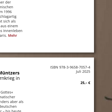
ner der
änischen
um 1996
chlagartig
t sich als
 aus einem
as Innenleben
aris.
Mehr
ISBN 978-3-9658-7057-4
Juli 2025
Müntzers
nkrieg in
25,– €
 Gottes«
matischer
nders aber als
 deutschen
r – bis heute.