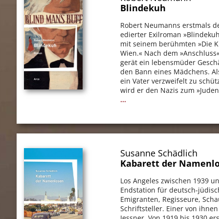
Blindekuh
Robert Neumanns erstmals d
edierter Exilroman »Blindekuh
mit seinem berühmten »Die K
Wien.« Nach dem »Anschluss«
gerät ein lebensmüder Gesch
den Bann eines Mädchens. Als
ein Vater verzweifelt zu schüt
wird er den Nazis zum »Jude
...
Susanne Schädlich
Kabarett der Namenl
Los Angeles zwischen 1939 u
Endstation für deutsch-jüdis
Emigranten, Regisseure, Scha
Schriftsteller. Einer von ihnen
Jessner. Von 1919 bis 1930 er