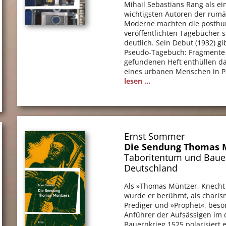
Mihail Sebastians Rang als ei
wichtigsten Autoren der rum
Moderne machten die posth
veröffentlichten Tagebücher s
deutlich. Sein Debut (1932) gib
Pseudo-Tagebuch: Fragmente
gefundenen Heft enthüllen d
eines urbanen Menschen in P
lesen ...
Ernst Sommer
Die Sendung Thomas 
Taboritentum und Bauer
Deutschland
Als »Thomas Müntzer, Knecht
wurde er berühmt, als charis
Prediger und »Prophet«, beso
Anführer der Aufsässigen im
Bauernkrieg 1525 polarisiert e