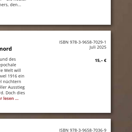
ers, den...
ISBN 978-3-9658-7029-1
Juli 2025
tmord
 und des
15,– €
 epochale
e Welt will
avel 1916 ein
el nüchtern
ller Ausstieg
d. Doch dies
 lesen ...
ISBN 978-3-9658-7036-9