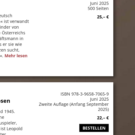
Juni 2025
500 Seiten
eutsch
25,– €
« ist verwandt
inder von
 Österreichs
äftsmann in
 er sie wie
zen sucht,
n«.
Mehr lesen
ISBN 978-3-9658-7065-9
Juni 2025
osen
Zweite Auflage (Anfang September
2025)
nd 1945.
che
22,– €
uspieler,
BESTELLEN
 ist Leopold
ster